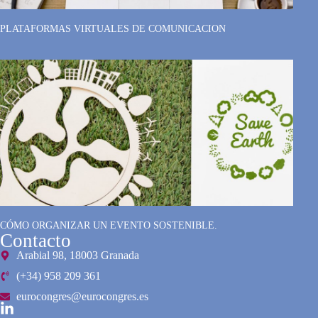
PLATAFORMAS VIRTUALES DE COMUNICACION
CÓMO ORGANIZAR UN EVENTO SOSTENIBLE.
Contacto
Arabial 98, 18003 Granada
(+34) 958 209 361
eurocongres@eurocongres.es