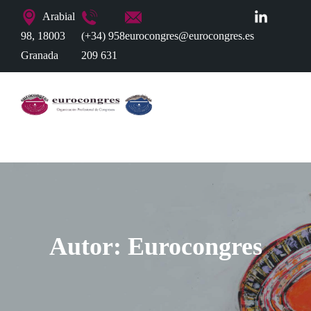
Arabial
98, 18003
(+34) 958
eurocongres@eurocongres.es
Granada
209 631
Autor:
Eurocongres