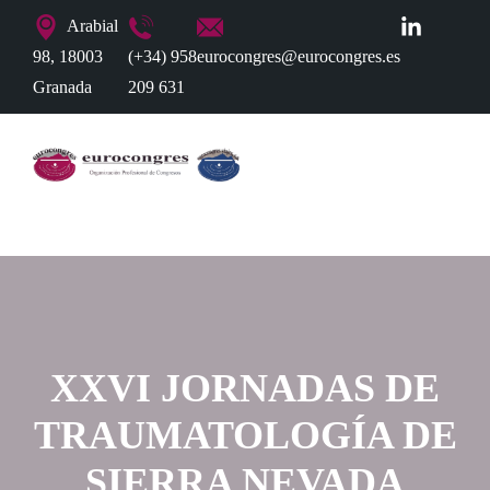
Arabial
98, 18003
(+34) 958
eurocongres@eurocongres.es
Granada
209 631
XXVI JORNADAS DE
TRAUMATOLOGÍA DE
SIERRA NEVADA