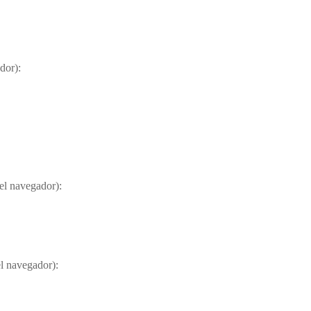
ador):
del navegador):
el navegador):