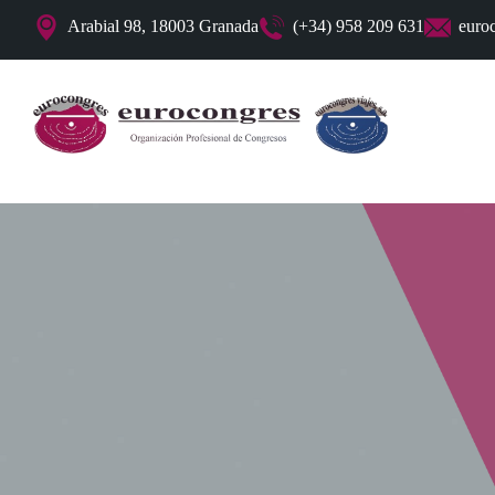
Arabial 98, 18003 Granada
(+34) 958 209 631
euro