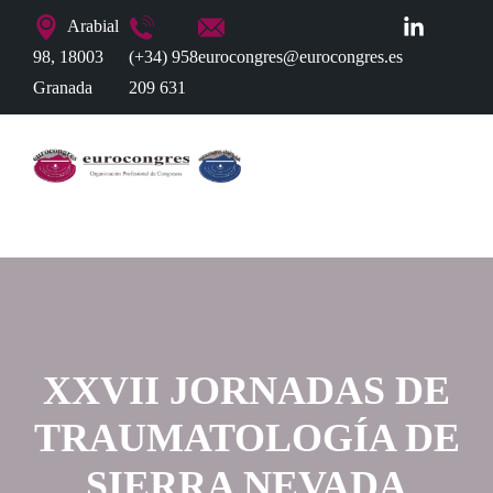
Arabial
98, 18003
(+34) 958
eurocongres@eurocongres.es
Granada
209 631
XXVII JORNADAS DE
TRAUMATOLOGÍA DE
SIERRA NEVADA