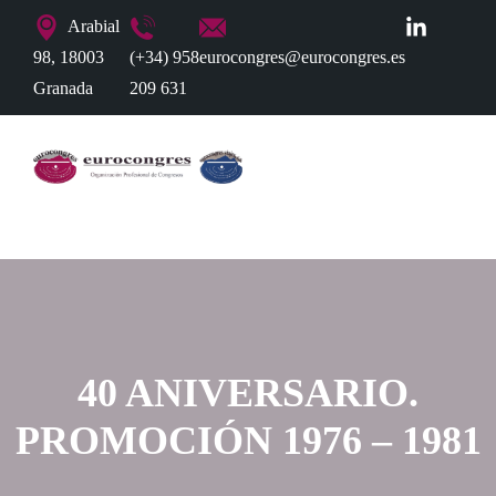
Arabial
98, 18003
(+34) 958
eurocongres@eurocongres.es
Granada
209 631
40 ANIVERSARIO.
PROMOCIÓN 1976 – 1981